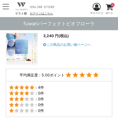
0
マイページ
カート
ゲスト様
ログインはこちら
fuwariパーフェクトビオフローラ
3,240 円(税込)
この商品のお買い物ページへ
平均満足度：5.00ポイント
：4件
：0件
：0件
：0件
：0件