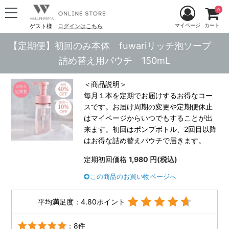
0
マイページ
カート
ゲスト様
ログインはこちら
【定期便】初回のみ本体 fuwariリッチ泡ソープ
詰め替え用パウチ 150mL
＜商品説明＞
毎月１本を定期でお届けするお得なコー
スです。お届け周期の変更や定期便休止
はマイページからいつでもすることが出
来ます。初回はポンプボトル、2回目以降
はお得な詰め替えパウチで届きます。
定期初回価格
1,980
円(税込)
この商品のお買い物ページへ
平均満足度：4.80ポイント
：8件