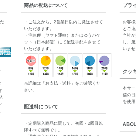
商品の配送について
プラ
ただ
・ご注文から、2営業日以内に発送させて
お客様
いただきます。
とご連
・宅急便（ヤマト運輸）またはゆうパケ
当社が
ット（日本郵便）にて配送手配をさせて
し、第
いただきます。
いませ
0
クッ
※詳細は「お支払・送料」をご確認くだ
が
本サー
さい。
方
信の目
込
を使用
ン
配送料について
く
・定期購入商品に関して、初回・2回目以
ABOU
降すべて無料です。