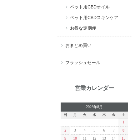
ペット用CBDオイル
ペット用CBDスキンケア
お得な定期便
おまとめ買い
フラッシュセール
営業カレンダー
2026年8月
日
月
火
水
木
金
土
1
2
3
4
5
6
7
8
9
10
11
12
13
14
15