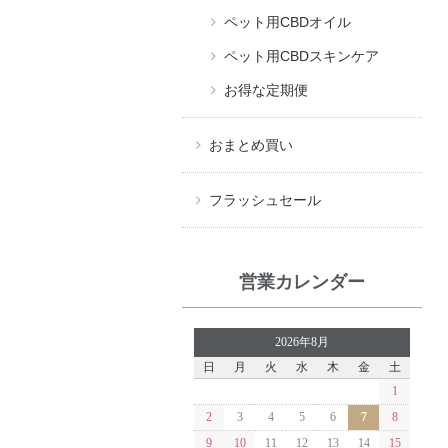
ペット用CBDオイル
ペット用CBDスキンケア
お得な定期便
おまとめ買い
フラッシュセール
営業カレンダー
2026年8月
日
月
火
水
木
金
土
1
2
3
4
5
6
7
8
9
10
11
12
13
14
15