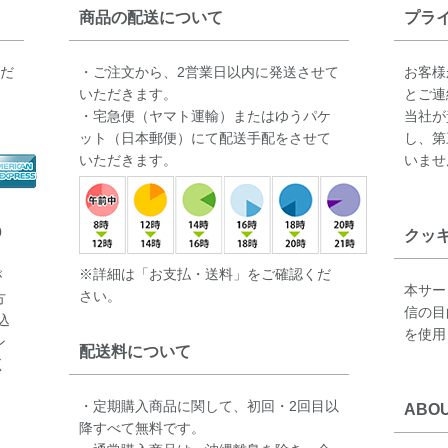
商品の配送について
プラ
ただ
・ご注文から、2営業日以内に発送させて
お客様
いただきます。
とご連
・宅急便（ヤマト運輸）またはゆうパケ
当社が
ット（日本郵便）にて配送手配をさせて
し、第
いただきます。
いませ
0
クッ
※詳細は「お支払・送料」をご確認くだ
が
本サー
さい。
方
信の目
込
を使用
ン
配送料について
く
・定期購入商品に関して、初回・2回目以
ABOU
降すべて無料です。