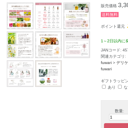
3,3
販売価格
送料無料
ポイント還元
1～2日以内に
JANコード:
45
関連カテゴリ:
fuwari
>
デリ
fuwari
ギフトラッピ
あり
な
数量: