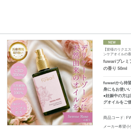
【皆様のリクエス
ンケアオイルの
fuwariプ
の香り 50ml
fuwariか
身にもお使い
●妊娠中の方は
グオイルをご
商品コード:
F
メーカー希望小