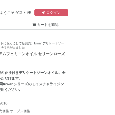
ようこそ
ゲスト 様
ログイン
カートを確認
トにお応えして新発売】fuwariデリケートゾー
香り付きが出ました
レミアムフェミニンオイル セリーンローズ
ら待望の香り付きデリケートゾーンオイル。全
いただけます。
同fuwariシリーズのモイスチャライジン
使用ください。
W010
売価格
オープン価格