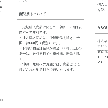
さい。
方
信の目
込
を使用
ン
配送料について
く
・定期購入商品に関して、初回・2回目以
ABOU
降すべて無料です。
・通常購入商品は、沖縄離島を除き、全
株式会
国一律600円（税別）です。
〒140-
・お買い物合計金額が税込3,000円以上の
東京都品
場合は、送料無料です※沖縄、離島を除
TEL：0
く。
MAIL：
・沖縄、離島へのお届けは、商品ごとに
設定された配送料を頂戴いたします。
>>