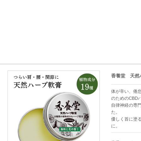
香養堂 天然
体が辛い、倦
のためのCBD
自律神経の専
た。
優しく首に塗
に。