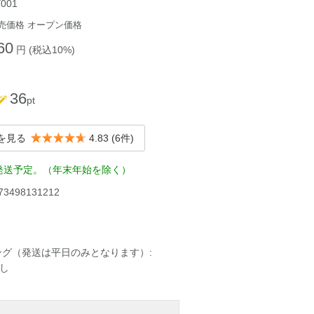
Y001
売価格
オープン価格
60
円 (税込10%)
36
pt
を見る
4.83
(6件)
発送予定。（年末年始を除く）
73498131212
ング（発送は平日のみとなります）:
し