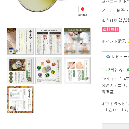
商品コード:
K
メーカー希望小
3,9
販売価格
送料無料
ポイント還元
レビュー
1～2日以内に
JANコード:
45
関連カテゴリ:
香養堂
ギフトラッピ
あり
な