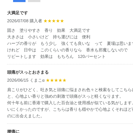
大満足です
2026/07/08 購入者
★★★★★
固さ 塗りやすさ 香り 効果 大満足です
大きさは 小さいけど 持ち運びには 便利
ハーブの香りが もう少し 強くても良いな って 夏場は思いま
けれど 日中は このくらいの香りなら 香水も邪魔しないので
リピートします 効果は もちろん 120パーセント
頭痛がスっとおさまる
2026/06/15 くまこα
★★★★★
肩こりがひどく、吐き気と頭痛に悩まされ色々と検索をしてこちら
と、心地よい香りと強めの刺激で頭痛がスっと軽くなります。
何十年も前に香港で購入した百合油と使用感が似ている気がします
いにくかったのですが、こちらは香りも穏やかで心地よくそれほど
のに出会えました。
腰痛に