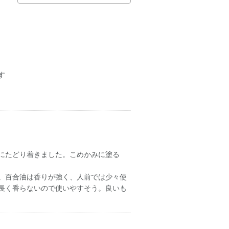
す
にたどり着きました。こめかみに塗る
。百合油は香りが強く、人前では少々使
長く香らないので使いやすそう。良いも