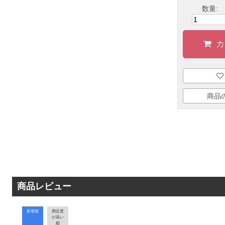
数量:
カ
商品
商品レビュー
新着順
満足度
が高い
順