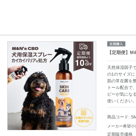
【定期便】M&
天然保湿因子で
の1のサイズに
肌の常在菌を
トール配合で
ピーが気にな
使いください
商品コード:
S
メーカー希望小
定期販売価格