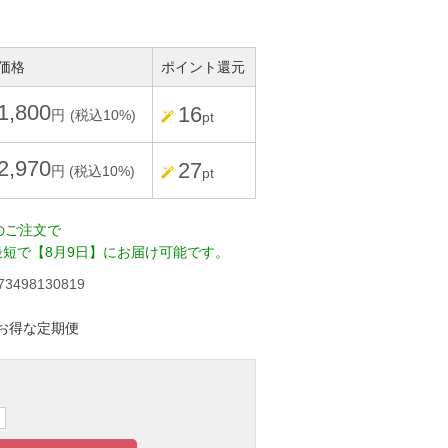
価格
ポイント還元
1,800
16
円
(税込10%)
pt
2,970
27
円 (税込10%)
pt
のご注文で
短で【8月9日】にお届け可能です。
73498130819
お得な定期便