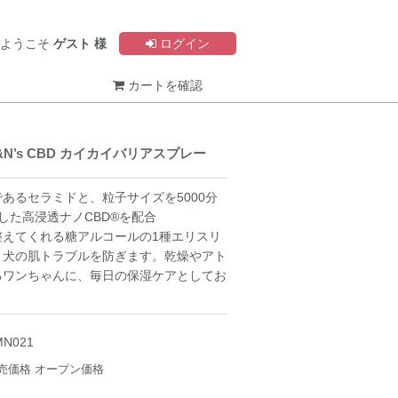
ようこそ
ゲスト 様
ログイン
カートを確認
N’s CBD カイカイバリアスプレー
あるセラミドと、粒子サイズを5000分
した高浸透ナノCBD®を配合
整えてくれる糖アルコールの1種エリスリ
、犬の肌トラブルを防ぎます。乾燥やアト
るワンちゃんに、毎日の保湿ケアとしてお
。
MN021
売価格
オープン価格