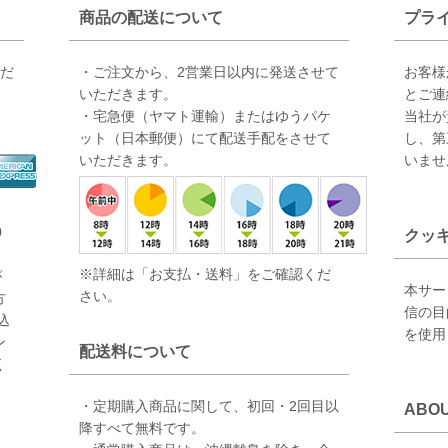
商品の配送について
プラ
ただ
・ご注文から、2営業日以内に発送させて
お客様
いただきます。
とご連
・宅急便（ヤマト運輸）またはゆうパケ
当社が
ット（日本郵便）にて配送手配をさせて
し、第
いただきます。
いませ
0
クッ
※詳細は「お支払・送料」をご確認くだ
が
本サー
さい。
方
信の目
込
を使用
ン
配送料について
く
・定期購入商品に関して、初回・2回目以
ABOU
降すべて無料です。